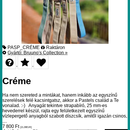
PASP_CRÉME
Raktáron
Gyártó:
Bruuno's Collection
»
Créme
Ha nem szereted a mintákat, hanem inkább az egyszínű
szerelések felé kacsintgatsz, akkor a Pastels család a Te
vonalad. :-) Anyagát tekintve strapabíró, 25 mm-es
hevederrel készül, rajta egy felületkezelt egyszínű
vízlepergető anyagból szabott díszcsík, amitől igazán csinos,
…
7 800
Ft
[21.29
EUR
]