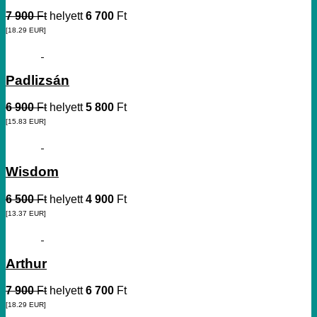
7 900
Ft
helyett
6 700
Ft
[18.29
EUR
]
Padlizsán
6 900
Ft
helyett
5 800
Ft
[15.83
EUR
]
Wisdom
6 500
Ft
helyett
4 900
Ft
[13.37
EUR
]
Arthur
7 900
Ft
helyett
6 700
Ft
[18.29
EUR
]