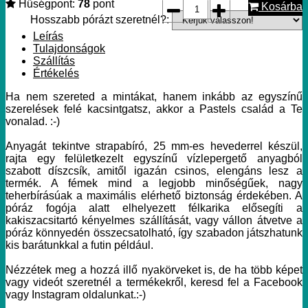
Hűségpont:
78
pont
Kosárba
Hosszabb pórázt szeretnél?:
Leírás
Tulajdonságok
Szállítás
Értékelés
Ha nem szereted a mintákat, hanem inkább az egyszínű
szerelések felé kacsintgatsz, akkor a Pastels család a Te
vonalad. :-)
Anyagát tekintve strapabíró, 25 mm-es hevederrel készül,
rajta egy felületkezelt egyszínű vízlepergető anyagból
szabott díszcsík, amitől igazán csinos, elengáns lesz a
termék. A fémek mind a legjobb minőségűek, nagy
teherbírásúak a maximális elérhető biztonság érdekében. A
póráz fogója alatt elhelyezett félkarika elősegíti a
kakiszacsitartó kényelmes szállítását, vagy vállon átvetve a
póráz könnyedén összecsatolható, így szabadon játszhatunk
kis barátunkkal a futin például.
Nézzétek meg a hozzá illő nyakörveket is, de ha több képet
vagy videót szeretnél a termékekről, keresd fel a Facebook
vagy Instagram oldalunkat.:-)