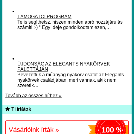
TÁMOGATÓI PROGRAM
Te is segíthetsz, hiszen minden apró hozzájárulás
számít! :-) ° Egy ideje gondolkodtam ezen,…
ÚJDONSÁG AZ ELEGANTS NYAKÖRVEK
PALETTÁJÁN
Bevezettük a műanyag nyakörv csatot az Elegants
nyakörvek családjában, mert vannak, akik nem
szeretik…
Tovább az összes hírhez »
Ti írtátok
100 %
Vásárlóink írták »