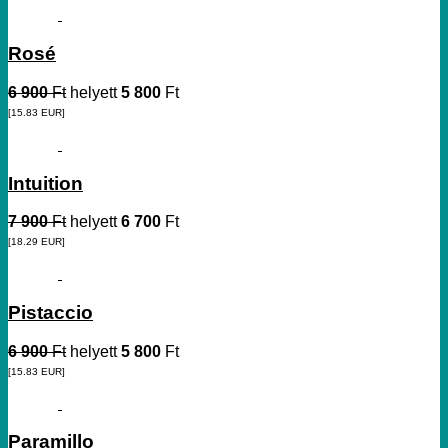
Rosé
6 900
Ft
helyett
5 800
Ft
[15.83
EUR
]
Intuition
7 900
Ft
helyett
6 700
Ft
[18.29
EUR
]
Pistaccio
6 900
Ft
helyett
5 800
Ft
[15.83
EUR
]
Paramillo