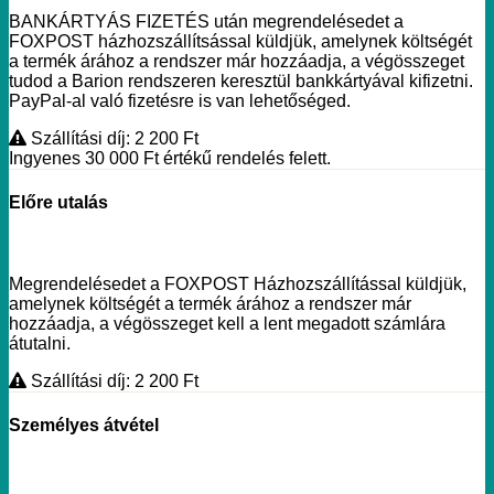
BANKÁRTYÁS FIZETÉS után megrendelésedet a
FOXPOST házhozszállítsással küldjük, amelynek költségét
a termék árához a rendszer már hozzáadja, a végösszeget
tudod a Barion rendszeren keresztül bankkártyával kifizetni.
PayPal-al való fizetésre is van lehetőséged.
Szállítási díj: 2 200
Ft
Ingyenes 30 000
Ft
értékű rendelés felett.
Előre utalás
Megrendelésedet a FOXPOST Házhozszállítással küldjük,
amelynek költségét a termék árához a rendszer már
hozzáadja, a végösszeget kell a lent megadott számlára
átutalni.
Szállítási díj: 2 200
Ft
Személyes átvétel