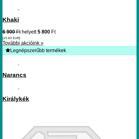
Khaki
6 900
Ft
helyett
5 800
Ft
[15.83
EUR
]
További akcióink »
Legnépszerűbb termékek
Narancs
Királykék