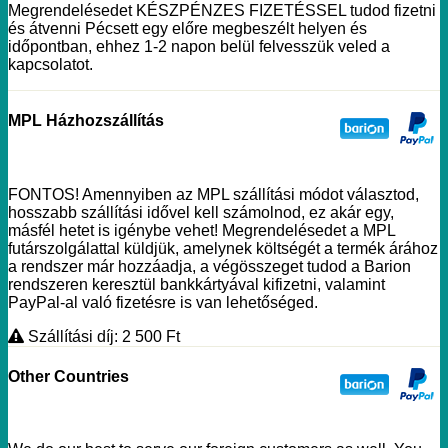
Megrendelésedet KÉSZPÉNZES FIZETÉSSEL tudod fizetni
és átvenni Pécsett egy előre megbeszélt helyen és
időpontban, ehhez 1-2 napon belül felvesszük veled a
kapcsolatot.
MPL Házhozszállítás
FONTOS! Amennyiben az MPL szállítási módot választod,
hosszabb szállítási idővel kell számolnod, ez akár egy,
másfél hetet is igénybe vehet! Megrendelésedet a MPL
futárszolgálattal küldjük, amelynek költségét a termék árához
a rendszer már hozzáadja, a végösszeget tudod a Barion
rendszeren keresztül bankkártyával kifizetni, valamint
PayPal-al való fizetésre is van lehetőséged.
Szállítási díj: 2 500
Ft
Other Countries