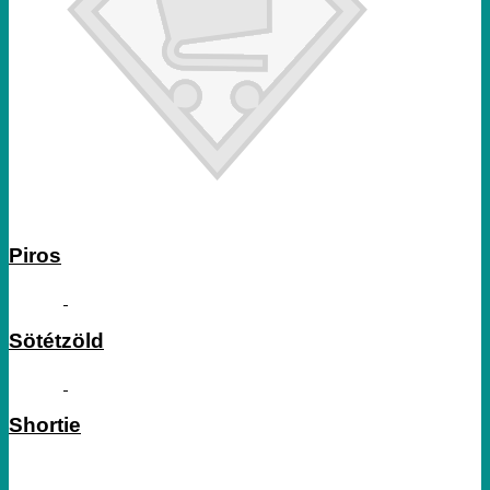
Piros
Sötétzöld
Shortie