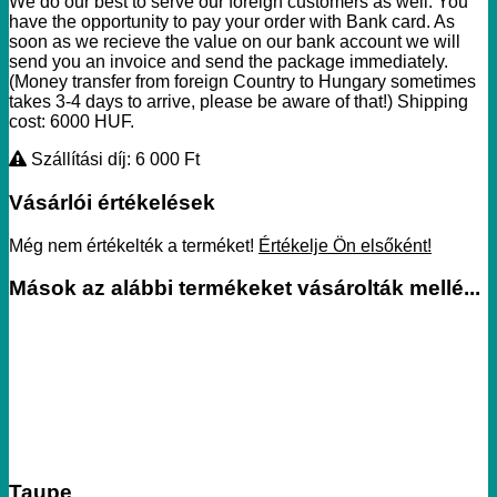
We do our best to serve our foreign customers as well. You
have the opportunity to pay your order with Bank card. As
soon as we recieve the value on our bank account we will
send you an invoice and send the package immediately.
(Money transfer from foreign Country to Hungary sometimes
takes 3-4 days to arrive, please be aware of that!) Shipping
cost: 6000 HUF.
Szállítási díj: 6 000
Ft
Vásárlói értékelések
Még nem értékelték a terméket!
Értékelje Ön elsőként!
Mások az alábbi termékeket vásárolták mellé...
Taupe