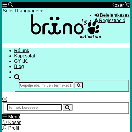
Kosár
Select Language
▼
Bejelentkezés
Regisztráció
Rólunk
Kapcsolat
GY.I.K.
Blog
Menü
Kosár
Profil