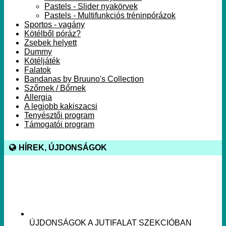
Pastels - Slider nyakörvek
Pastels - Multifunkciós tréninpórázok
Sportos - vagány
Kötélből póráz?
Zsebek helyett
Dummy
Kötéljáték
Falatok
Bandanas by Bruuno's Collection
Szőrnek / Bőrnek
Allergia
A legjobb kakiszacsi
Tenyésztői program
Támogatói program
HÍREK, ÚJDONSÁGOK
ÚJDONSÁGOK A JUTIFALAT SZEKCIÓBAN