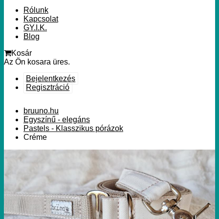
Rólunk
Kapcsolat
GY.I.K.
Blog
Kosár
Az Ön kosara üres.
Bejelentkezés
Regisztráció
bruuno.hu
Egyszínű - elegáns
Pastels - Klasszikus pórázok
Créme