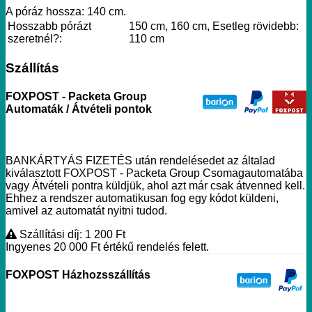
A póráz hossza: 140 cm.
Hosszabb pórázt
150 cm, 160 cm, Esetleg rövidebb:
szeretnél?:
110 cm
Szállítás
FOXPOST - Packeta Group
Automaták / Átvételi pontok
BANKÁRTYÁS FIZETÉS után rendelésedet az általad
kiválasztott FOXPOST - Packeta Group Csomagautomatába
vagy Átvételi pontra küldjük, ahol azt már csak átvenned kell.
Ehhez a rendszer automatikusan fog egy kódot küldeni,
amivel az automatát nyitni tudod.
Szállítási díj: 1 200
Ft
Ingyenes 20 000
Ft
értékű rendelés felett.
FOXPOST Házhozsszállítás