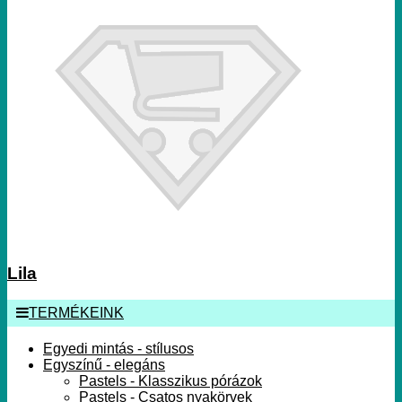
Lila
TERMÉKEINK
Egyedi mintás - stílusos
Egyszínű - elegáns
Pastels - Klasszikus pórázok
Pastels - Csatos nyakörvek