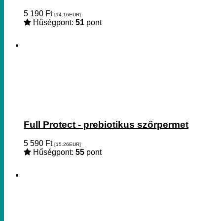
5 190
Ft
[14.16
EUR
]
Hűségpont:
51
pont
Full Protect - prebiotikus szőrpermet
5 590
Ft
[15.26
EUR
]
Hűségpont:
55
pont