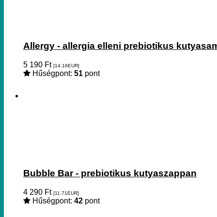
Allergy - allergia elleni prebiotikus kutyas
5 190
Ft
[14.16
EUR
]
Hűségpont:
51
pont
Bubble Bar - prebiotikus kutyaszappan
4 290
Ft
[11.71
EUR
]
Hűségpont:
42
pont