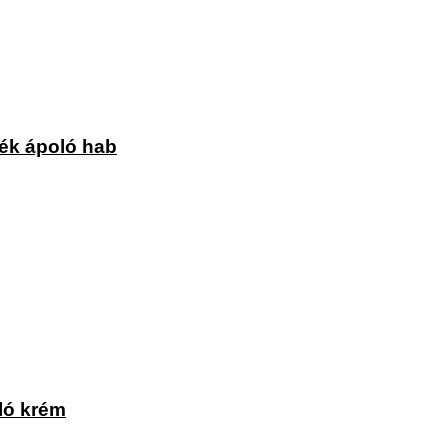
yék ápoló hab
ló krém