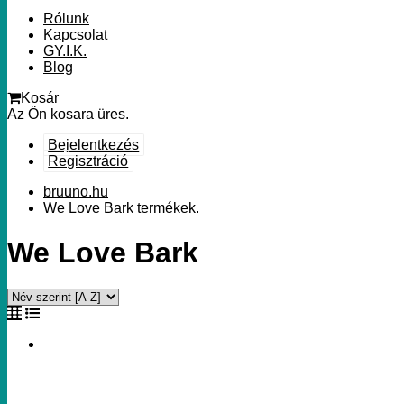
Rólunk
Kapcsolat
GY.I.K.
Blog
Kosár
Az Ön kosara üres.
Bejelentkezés
Regisztráció
bruuno.hu
We Love Bark termékek.
We Love Bark