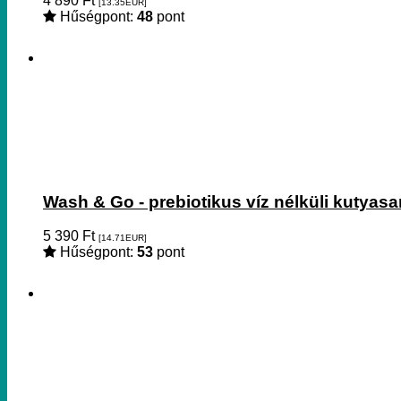
4 890
Ft
[13.35
EUR
]
Hűségpont:
48
pont
Wash & Go - prebiotikus víz nélküli kutya
5 390
Ft
[14.71
EUR
]
Hűségpont:
53
pont