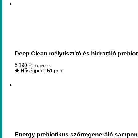
Deep Clean mélytisztító és hidratáló prebi
5 190
Ft
[14.16
EUR
]
Hűségpont:
51
pont
Energy prebiotikus szőrregeneráló sampon