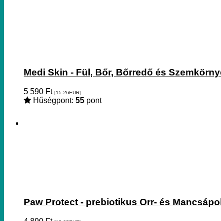
Medi Skin - Fül, Bőr, Bőrredő és Szemkörn
5 590
Ft
[15.26
EUR
]
Hűségpont:
55
pont
Paw Protect - prebiotikus Orr- és Mancsápo