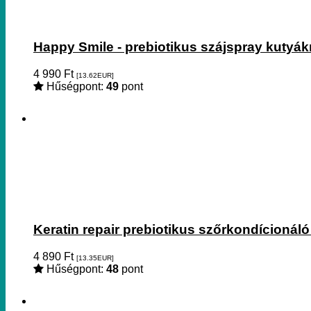
Happy Smile - prebiotikus szájspray kutyá
4 990
Ft
[13.62
EUR
]
Hűségpont:
49
pont
Keratin repair prebiotikus szőrkondícionál
4 890
Ft
[13.35
EUR
]
Hűségpont:
48
pont