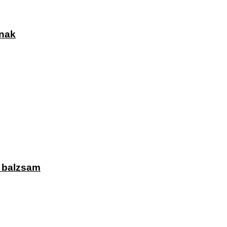
knak
ó balzsam