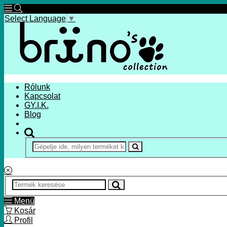
Select Language
▼
Rólunk
Kapcsolat
GY.I.K.
Blog
Menü
Kosár
Profil