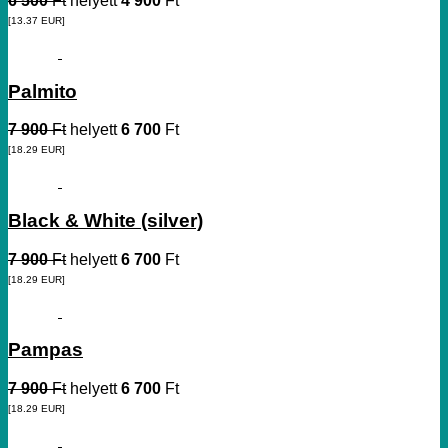
6 500
Ft
helyett
4 900
Ft
[13.37
EUR
]
Palmito
7 900
Ft
helyett
6 700
Ft
[18.29
EUR
]
Black & White (silver)
7 900
Ft
helyett
6 700
Ft
[18.29
EUR
]
Pampas
7 900
Ft
helyett
6 700
Ft
[18.29
EUR
]