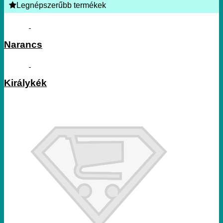
Legnépszerűbb termékek
Narancs
Királykék