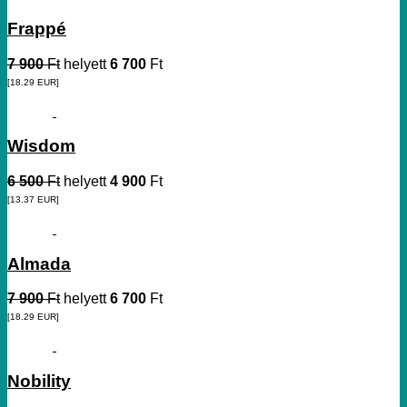
Frappé
7 900
Ft
helyett
6 700
Ft
[18.29
EUR
]
Wisdom
6 500
Ft
helyett
4 900
Ft
[13.37
EUR
]
Almada
7 900
Ft
helyett
6 700
Ft
[18.29
EUR
]
Nobility