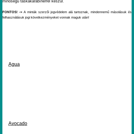
minőségű táskakarabínerrel készül.
FONTOS! ->
A minták szerzői jogvédelem alá tartoznak, mindennemű másolásuk és
felhasználásuk jogi következményeket vonnak maguk után!
Agua
Avocado