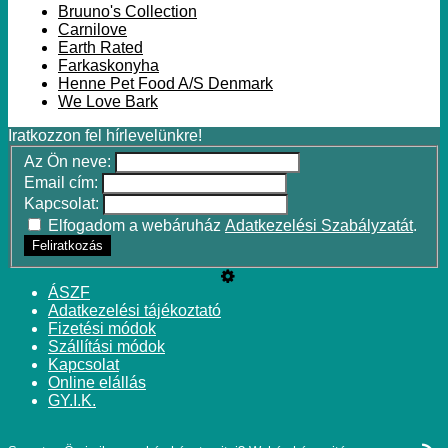
Bruuno's Collection
Carnilove
Earth Rated
Farkaskonyha
Henne Pet Food A/S Denmark
We Love Bark
Iratkozzon fel hírlevelünkre!
Az Ön neve:
Email cím:
Kapcsolat:
Elfogadom a webáruház
Adatkezelési Szabályzatát
.
Feliratkozás
ÁSZF
Adatkezelési tájékoztató
Fizetési módok
Szállítási módok
Kapcsolat
Online elállás
GY.I.K.