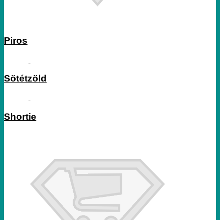
Piros
Sötétzöld
Shortie