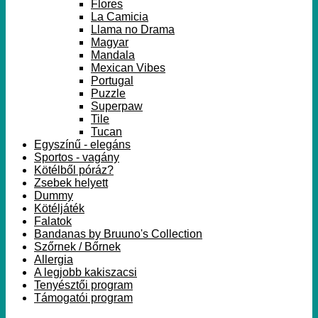
Flores
La Camicia
Llama no Drama
Magyar
Mandala
Mexican Vibes
Portugal
Puzzle
Superpaw
Tile
Tucan
Egyszínű - elegáns
Sportos - vagány
Kötélből póráz?
Zsebek helyett
Dummy
Kötéljáték
Falatok
Bandanas by Bruuno's Collection
Szőrnek / Bőrnek
Allergia
A legjobb kakiszacsi
Tenyésztői program
Támogatói program