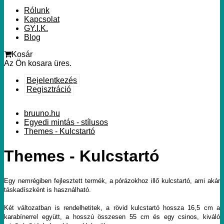
Rólunk
Kapcsolat
GY.I.K.
Blog
Kosár
Az Ön kosara üres.
Bejelentkezés
Regisztráció
bruuno.hu
Egyedi mintás - stílusos
Themes - Kulcstartó
Themes - Kulcstartó
Egy nemrégiben fejlesztett termék, a pórázokhoz illő kulcstartó, ami akár
táskadíszként is használható.
Két változatban is rendelhetitek, a rövid kulcstartó hossza 16,5 cm a
karabínerrel együtt, a hosszú összesen 55 cm és egy csinos, kiváló