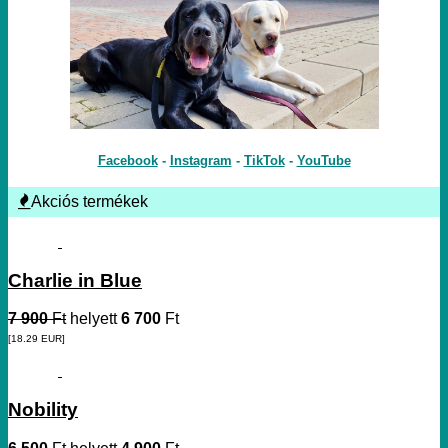
Facebook
-
Instagram
-
TikTok
-
YouTube
Akciós termékek
Charlie in Blue
7 900
Ft
helyett
6 700
Ft
[18.29
EUR
]
Nobility