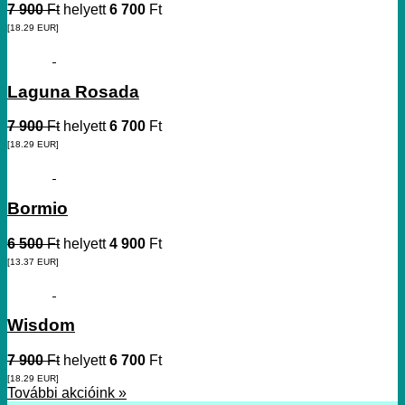
7 900
Ft
helyett
6 700
Ft
[18.29
EUR
]
Laguna Rosada
7 900
Ft
helyett
6 700
Ft
[18.29
EUR
]
Bormio
6 500
Ft
helyett
4 900
Ft
[13.37
EUR
]
Wisdom
7 900
Ft
helyett
6 700
Ft
[18.29
EUR
]
További akcióink »