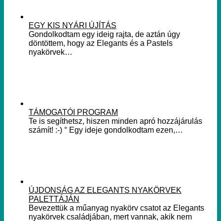
EGY KIS NYÁRI ÚJÍTÁS
Gondolkodtam egy ideig rajta, de aztán úgy
döntöttem, hogy az Elegants és a Pastels
nyakörvek…
TÁMOGATÓI PROGRAM
Te is segíthetsz, hiszen minden apró hozzájárulás
számít! :-) ° Egy ideje gondolkodtam ezen,…
ÚJDONSÁG AZ ELEGANTS NYAKÖRVEK
PALETTÁJÁN
Bevezettük a műanyag nyakörv csatot az Elegants
nyakörvek családjában, mert vannak, akik nem