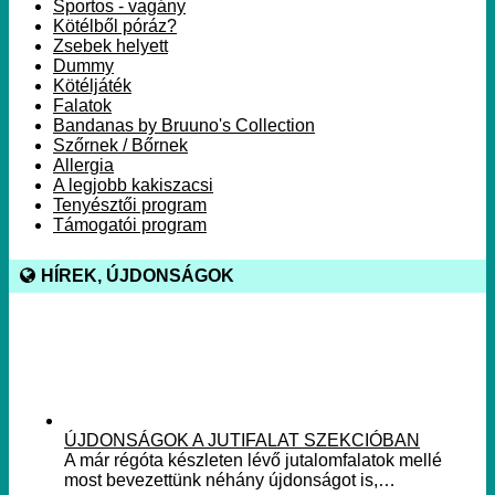
Sportos - vagány
Kötélből póráz?
Zsebek helyett
Dummy
Kötéljáték
Falatok
Bandanas by Bruuno's Collection
Szőrnek / Bőrnek
Allergia
A legjobb kakiszacsi
Tenyésztői program
Támogatói program
HÍREK, ÚJDONSÁGOK
ÚJDONSÁGOK A JUTIFALAT SZEKCIÓBAN
A már régóta készleten lévő jutalomfalatok mellé
most bevezettünk néhány újdonságot is,…