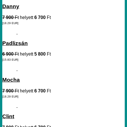
Danny
7 900
Ft
helyett
6 700
Ft
[18.29
EUR
]
Padlizsán
6 900
Ft
helyett
5 800
Ft
[15.83
EUR
]
Mocha
7 900
Ft
helyett
6 700
Ft
[18.29
EUR
]
Clint