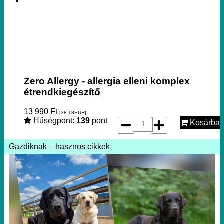
Zero Allergy - allergia elleni komplex
étrendkiegészítő
13 990
Ft
[38.18
EUR
]
Hűségpont:
139
pont
Kosárba
Gazdiknak – hasznos cikkek