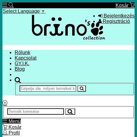
Kosár
Select Language
▼
Bejelentkezés
Regisztráció
Rólunk
Kapcsolat
GY.I.K.
Blog
Menü
Kosár
Profil