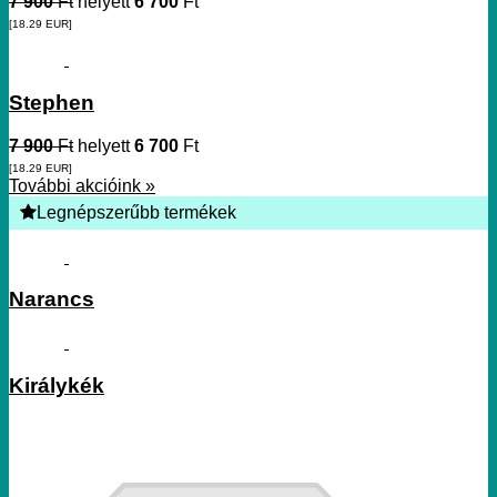
7 900
Ft
helyett
6 700
Ft
[18.29
EUR
]
Stephen
7 900
Ft
helyett
6 700
Ft
[18.29
EUR
]
További akcióink »
Legnépszerűbb termékek
Narancs
Királykék