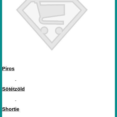
Piros
Sötétzöld
Shortie