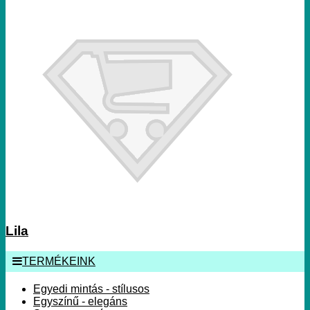
Lila
TERMÉKEINK
Egyedi mintás - stílusos
Egyszínű - elegáns