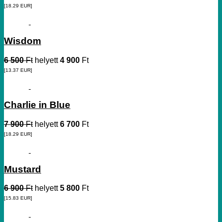
[18.29
EUR
]
Wisdom
6 500
Ft
helyett
4 900
Ft
[13.37
EUR
]
Charlie in Blue
7 900
Ft
helyett
6 700
Ft
[18.29
EUR
]
Mustard
6 900
Ft
helyett
5 800
Ft
[15.83
EUR
]