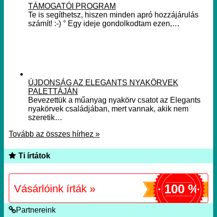
TÁMOGATÓI PROGRAM
Te is segíthetsz, hiszen minden apró hozzájárulás
számít! :-) ° Egy ideje gondolkodtam ezen,…
ÚJDONSÁG AZ ELEGANTS NYAKÖRVEK
PALETTÁJÁN
Bevezettük a műanyag nyakörv csatot az Elegants
nyakörvek családjában, mert vannak, akik nem
szeretik…
Tovább az összes hírhez »
Ti írtátok
100 %
Vásárlóink írták »
Partnereink