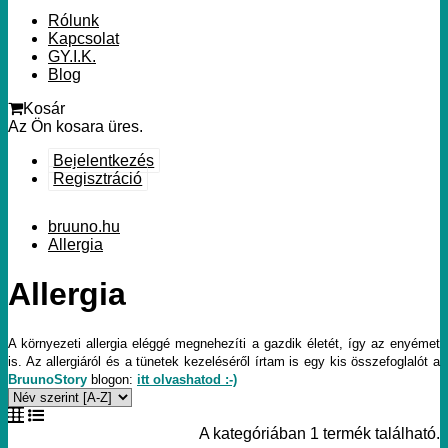
Rólunk
Kapcsolat
GY.I.K.
Blog
Kosár
Az Ön kosara üres.
Bejelentkezés
Regisztráció
bruuno.hu
Allergia
Allergia
A környezeti allergia eléggé megnehezíti a gazdik életét, így az enyémet
is. Az allergiáról és a tünetek kezeléséről írtam is egy kis összefoglalót a
BruunoStory
blogon:
itt olvashatod :-)
A kategóriában 1 termék található.