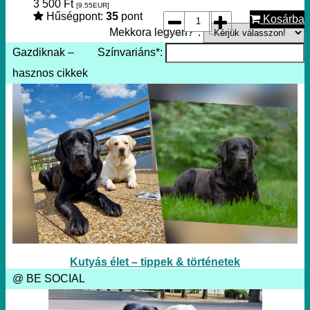
3 500
Ft
[9.55
EUR
]
Hűségpont:
35
pont
Kosárba
Mekkora legyen?*:
Gazdiknak –
Színvariáns*:
hasznos cikkek
Kutyás élet – tippek & történetek
@ BE SOCIAL