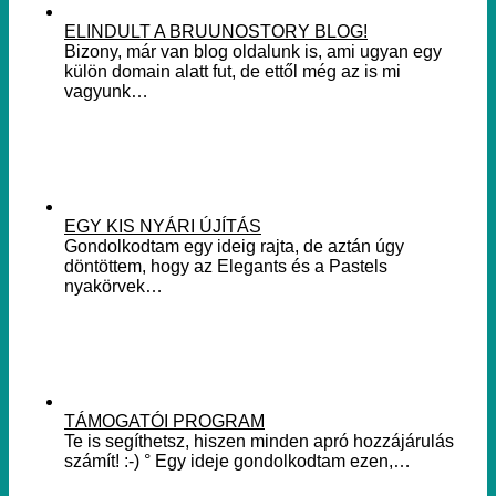
ELINDULT A BRUUNOSTORY BLOG!
Bizony, már van blog oldalunk is, ami ugyan egy
külön domain alatt fut, de ettől még az is mi
vagyunk…
EGY KIS NYÁRI ÚJÍTÁS
Gondolkodtam egy ideig rajta, de aztán úgy
döntöttem, hogy az Elegants és a Pastels
nyakörvek…
TÁMOGATÓI PROGRAM
Te is segíthetsz, hiszen minden apró hozzájárulás
számít! :-) ° Egy ideje gondolkodtam ezen,…