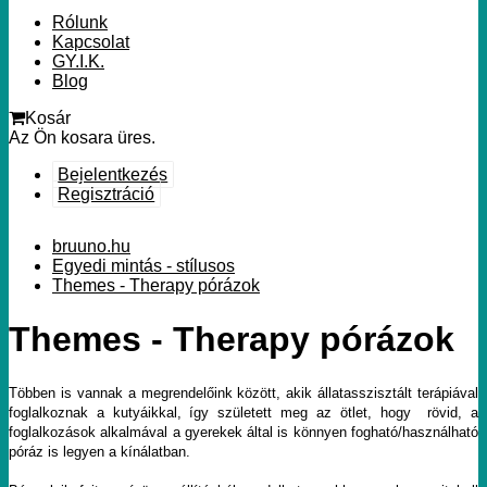
Rólunk
Kapcsolat
GY.I.K.
Blog
Kosár
Az Ön kosara üres.
Bejelentkezés
Regisztráció
bruuno.hu
Egyedi mintás - stílusos
Themes - Therapy pórázok
Themes - Therapy pórázok
Többen is vannak a megrendelőink között, akik állatasszisztált terápiával
foglalkoznak a kutyáikkal, így született meg az ötlet, hogy rövid, a
foglalkozások alkalmával a gyerekek által is könnyen fogható/használható
póráz is legyen a kínálatban.