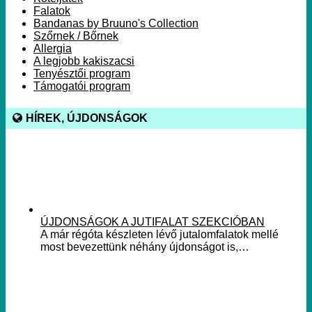
Falatok
Bandanas by Bruuno's Collection
Szőrnek / Bőrnek
Allergia
A legjobb kakiszacsi
Tenyésztői program
Támogatói program
HÍREK, ÚJDONSÁGOK
ÚJDONSÁGOK A JUTIFALAT SZEKCIÓBAN
A már régóta készleten lévő jutalomfalatok mellé
most bevezettünk néhány újdonságot is,…