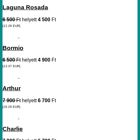
Laguna Rosada
6 500
Ft
helyett
4 500
Ft
[12.28
EUR
]
Bormio
6 500
Ft
helyett
4 900
Ft
[13.37
EUR
]
Arthur
7 900
Ft
helyett
6 700
Ft
[18.29
EUR
]
Charlie