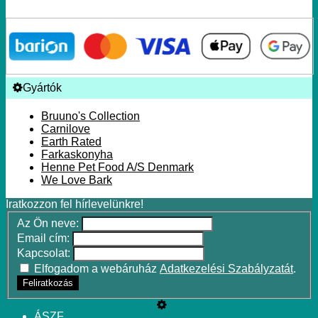
Gyártók
Bruuno's Collection
Carnilove
Earth Rated
Farkaskonyha
Henne Pet Food A/S Denmark
We Love Bark
Iratkozzon fel hírlevelünkre!
Az Ön neve:
Email cím:
Kapcsolat:
Elfogadom a webáruház
Adatkezelési Szabályzatát
.
Feliratkozás
ÁSZF