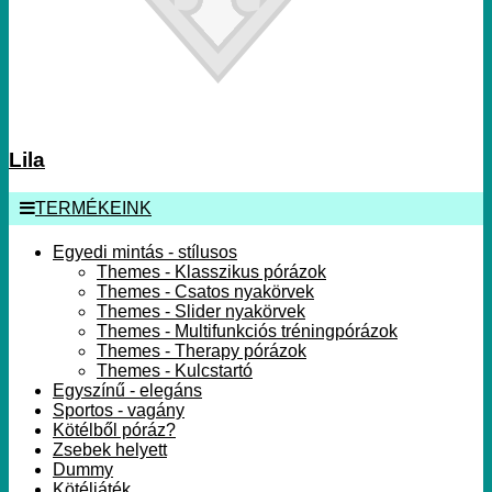
Lila
TERMÉKEINK
Egyedi mintás - stílusos
Themes - Klasszikus pórázok
Themes - Csatos nyakörvek
Themes - Slider nyakörvek
Themes - Multifunkciós tréningpórázok
Themes - Therapy pórázok
Themes - Kulcstartó
Egyszínű - elegáns
Sportos - vagány
Kötélből póráz?
Zsebek helyett
Dummy
Kötéljáték