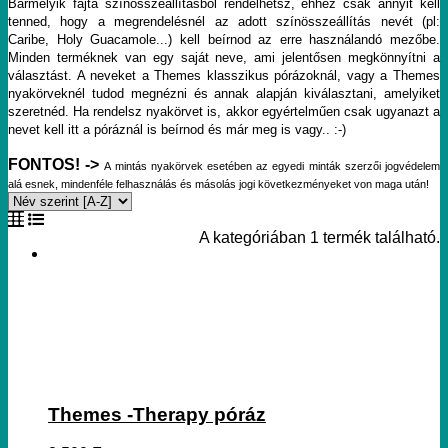
Bármelyik fajta színösszeállításból rendelhetsz, ehhez csak annyit kell
tenned, hogy a megrendelésnél az adott színösszeállítás nevét (pl:
Caribe, Holy Guacamole...) kell beírnod az erre használandó mezőbe.
Minden terméknek van egy saját neve, ami jelentősen megkönnyítni a
választást. A neveket a Themes klasszikus pórázoknál, vagy a Themes
nyakörveknél tudod megnézni és annak alapján kiválasztani, amelyiket
szeretnéd. Ha rendelsz nyakörvet is, akkor egyértelműen csak ugyanazt a
nevet kell itt a póráznál is beírnod és már meg is vagy.. :-)
FONTOS! ->
A mintás nyakörvek esetében az egyedi minták szerzői jogvédelem
alá esnek, mindenféle felhasználás és másolás jogi következményeket von maga után!
A kategóriában 1 termék található.
Themes -Therapy póráz