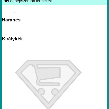
Legnépszerűbb termékek
Narancs
Királykék