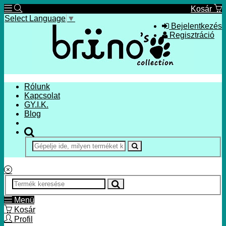
Kosár
Select Language
▼
Bejelentkezés
Regisztráció
Rólunk
Kapcsolat
GY.I.K.
Blog
Menü
Kosár
Profil