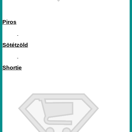
Piros
Sötétzöld
Shortie