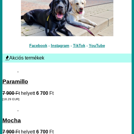
Facebook
-
Instagram
-
TikTok
-
YouTube
Akciós termékek
Paramillo
7 900
Ft
helyett
6 700
Ft
[18.29
EUR
]
Mocha
7 900
Ft
helyett
6 700
Ft