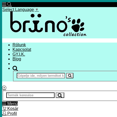
Select Language
▼
Rólunk
Kapcsolat
GY.I.K.
Blog
Menü
Kosár
Profil