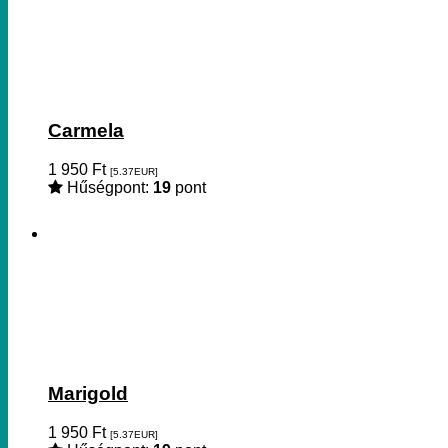
Carmela
1 950
Ft
[5.37
EUR
]
Hűségpont:
19
pont
Marigold
1 950
Ft
[5.37
EUR
]