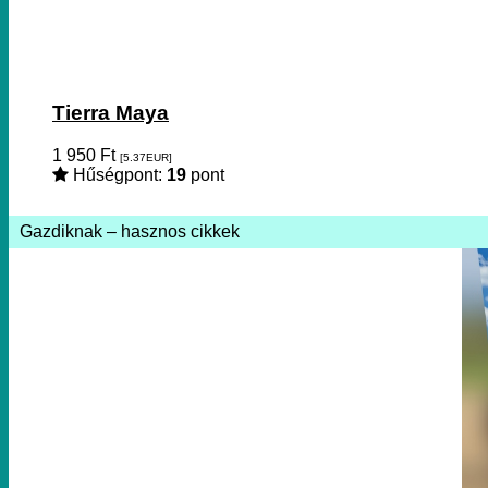
Tierra Maya
1 950
Ft
[5.37
EUR
]
Hűségpont:
19
pont
Gazdiknak – hasznos cikkek