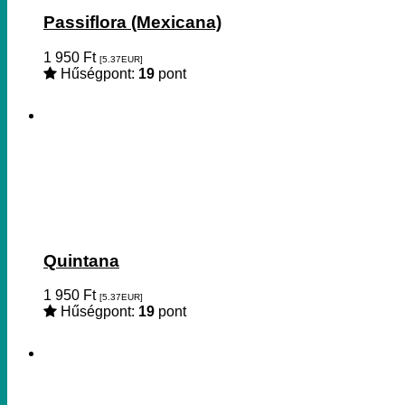
Passiflora (Mexicana)
1 950
Ft
[5.37
EUR
]
Hűségpont:
19
pont
Quintana
1 950
Ft
[5.37
EUR
]
Hűségpont:
19
pont