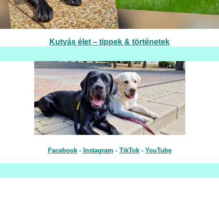
Kutyás élet – tippek & történetek
Facebook
-
Instagram
-
TikTok
-
YouTube