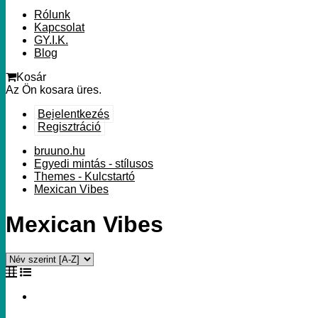
Rólunk
Kapcsolat
GY.I.K.
Blog
Kosár
Az Ön kosara üres.
Bejelentkezés
Regisztráció
bruuno.hu
Egyedi mintás - stílusos
Themes - Kulcstartó
Mexican Vibes
Mexican Vibes