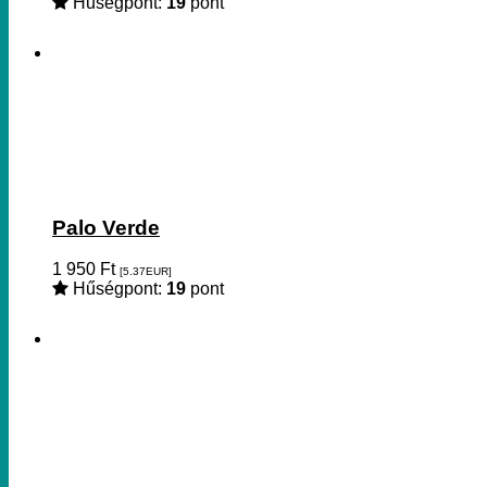
Hűségpont:
19
pont
Palo Verde
1 950
Ft
[5.37
EUR
]
Hűségpont:
19
pont