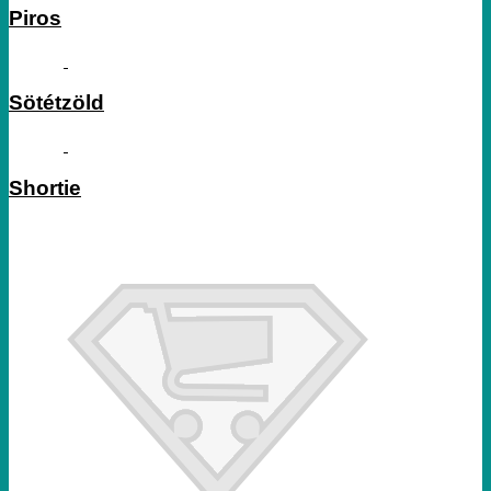
Piros
Sötétzöld
Shortie