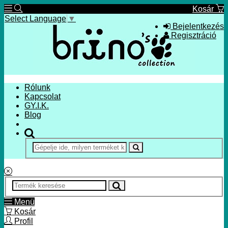
Kosár
Select Language
▼
Bejelentkezés
Regisztráció
Rólunk
Kapcsolat
GY.I.K.
Blog
Menü
Kosár
Profil