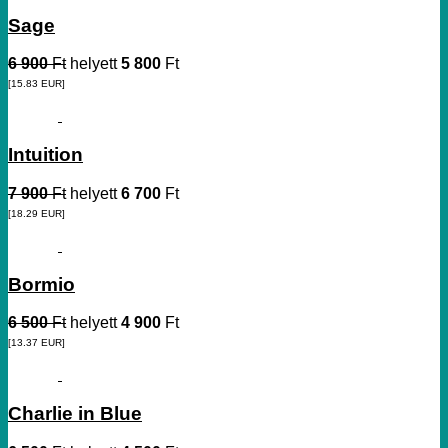
Sage
6 900
Ft
helyett
5 800
Ft
[15.83
EUR
]
Intuition
7 900
Ft
helyett
6 700
Ft
[18.29
EUR
]
Bormio
6 500
Ft
helyett
4 900
Ft
[13.37
EUR
]
Charlie in Blue