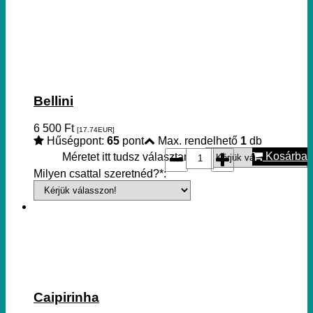
Bellini
6 500
Ft
[17.74
EUR
]
Hűségpont:
65
pont
Max. rendelhető
1
db
Kosárba
Méretet itt tudsz választani!*:
Milyen csattal szeretnéd?*:
Caipirinha