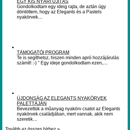
EGY KIS NYÁRI ÚJÍTÁS
Gondolkodtam egy ideig rajta, de aztán úgy
döntöttem, hogy az Elegants és a Pastels
nyakörvek…
TÁMOGATÓI PROGRAM
Te is segíthetsz, hiszen minden apró hozzájárulás
számít! :-) ° Egy ideje gondolkodtam ezen,…
ÚJDONSÁG AZ ELEGANTS NYAKÖRVEK
PALETTÁJÁN
Bevezettük a műanyag nyakörv csatot az Elegants
nyakörvek családjában, mert vannak, akik nem
szeretik…
Tovább az összes hírhez »