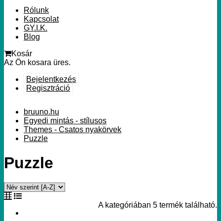
Rólunk
Kapcsolat
GY.I.K.
Blog
Kosár
Az Ön kosara üres.
Bejelentkezés
Regisztráció
bruuno.hu
Egyedi mintás - stílusos
Themes - Csatos nyakörvek
Puzzle
Puzzle
A kategóriában 5 termék található.