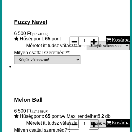
Fuzzy Navel
6 500
Ft
[17.74
EUR
]
Hűségpont:
65
pont
Kosárba
Méretet itt tudsz választani!*:
Milyen csattal szeretnéd?*:
Melon Ball
6 500
Ft
[17.74
EUR
]
Hűségpont:
65
pont
Max. rendelhető
2
db
Kosárba
Méretet itt tudsz választani!*:
Milyen csattal szeretnéd?*: