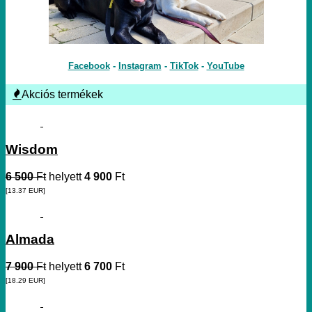
Facebook
-
Instagram
-
TikTok
-
YouTube
Akciós termékek
Wisdom
6 500
Ft
helyett
4 900
Ft
[13.37
EUR
]
Almada
7 900
Ft
helyett
6 700
Ft
[18.29
EUR
]