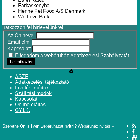
Farkaskonyha
Henne Pet Food A/S Denmark
We Love Bark
Iratkozzon fel hírlevelünkre!
Az Ön neve:
Email cím:
Kapcsolat:
Elfogadom a webáruház
Adatkezelési Szabályzatát
.
Feliratkozás
ÁSZF
Adatkezelési tájékoztató
Fizetési módok
Szállítási módok
Kapcsolat
Online elállás
GY.I.K.
Szeretne Ön is ilyen webáruházat nyitni?
Webáruház nyitás »