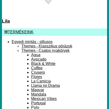
Lila
TERMÉKEINK
Egyedi mintás - stílusos
Themes - Klasszikus pórázok
Themes - Csatos nyakörvek
Agua
Avocado
Black & White
Coffee
Crusero
Flores
La Camicia
Llama no Drama
Magyar
Mandala
Mexican Vibes
Portugal
Polo