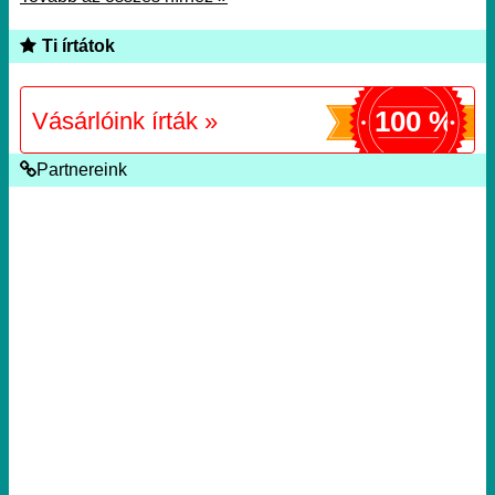
Ti írtátok
100 %
Vásárlóink írták »
Partnereink