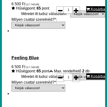
6 500
Ft
[17.74
EUR
]
Hűségpont:
65
pont
Kosárba
Méretet itt tudsz választani!*:
Milyen csattal szeretnéd?*:
Feeling Blue
6 500
Ft
[17.74
EUR
]
Hűségpont:
65
pont
Max. rendelhető
2
db
Kosárba
Méretet itt tudsz választani!*:
Milyen csattal szeretnéd?*: