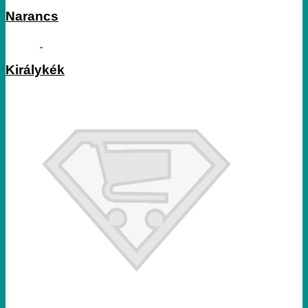
Narancs
Királykék