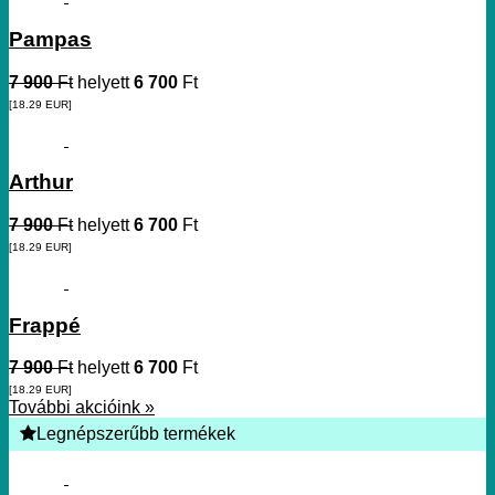
Pampas
7 900
Ft
helyett
6 700
Ft
[18.29
EUR
]
Arthur
7 900
Ft
helyett
6 700
Ft
[18.29
EUR
]
Frappé
7 900
Ft
helyett
6 700
Ft
[18.29
EUR
]
További akcióink »
Legnépszerűbb termékek