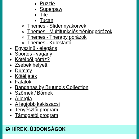
Puzzle
Superpaw
Tile
Tucan
Themes - Slider nyakörvek
Themes - Multifunkciós tréningpórázok
Themes - Therapy pórázok
Themes - Kulcstartó
Egyszínű - elegáns
Sportos - vagány
Kötélből póráz?
Zsebek helyett
Dummy
Kötéljáték
Falatok
Bandanas by Bruuno's Collection
Szőrnek / Bőrnek
Allergia
A legjobb kakiszacsi
Tenyésztői program
Támogatói program
HÍREK, ÚJDONSÁGOK